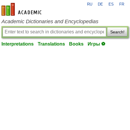
RU
DE
ES
FR
en-academic.com
Academic Dictionaries and Encyclopedias
Search!
Interpretations
Translations
Books
Игры ⚽