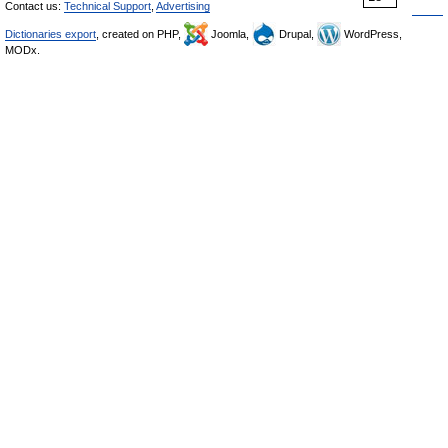
Contact us:
Technical Support
,
Advertising
Dictionaries export
, created on PHP,
Joomla,
Drupal,
WordPress,
MODx.