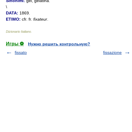
Sinonimi:
gel, gelatina.
\
DATA:
1869.
ETIMO:
cfr. fr.
fixateur
.
Dizionario Italiano
.
Игры ⚽
Нужно решить контрольную?
fissato
fissazione