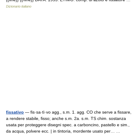
Dizionario italiano
fissativo
— fis·sa·tì·vo agg., s.m. 1. agg. CO che serve a fissare,
a rendere stabile, fisso; anche s.m. 2a. s.m. TS chim. sostanza
usata per proteggere disegni spec. a carboncino, pastello e sim.,
da acqua, polvere ecc. | in tintoria, mordente usato per… …