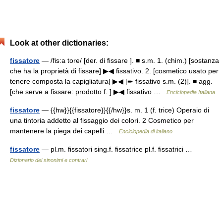
Look at other dictionaries:
fissatore
— /fis:a tore/ [der. di fissare ]. ■ s.m. 1. (chim.) [sostanza
che ha la proprietà di fissare] ▶◀ fissativo. 2. [cosmetico usato per
tenere composta la capigliatura] ▶◀ [➨ fissativo s.m. (2)]. ■ agg.
[che serve a fissare: prodotto f. ] ▶◀ fissativo …
Enciclopedia Italiana
fissatore
— {{hw}}{{fissatore}}{{/hw}}s. m. 1 (f. trice) Operaio di
una tintoria addetto al fissaggio dei colori. 2 Cosmetico per
mantenere la piega dei capelli …
Enciclopedia di italiano
fissatore
— pl.m. fissatori sing.f. fissatrice pl.f. fissatrici …
Dizionario dei sinonimi e contrari