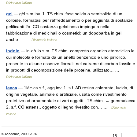
Dizionario italiano
gel
— gèl s.m.inv. 1. TS chim. fase solida o semisolida di un
colloide, formatasi per raffreddamento o per aggiunta di sostanze
gelificanti 2a. CO sostanza gelatinosa impiegata nella
fabbricazione di medicinali o cosmetici: un dopobarba in gel;
anche… …
Dizionario italiano
indolo
— in·dò·lo s.m. TS chim. composto organico eterociclico la
cui molecola è formata da un anello benzenico e uno pirrolico,
presente in alcune essenze floreali, nel catrame di carbon fossile e
in prodotti di decomposizione delle proteine, utilizzato… …
Dizionario italiano
lacca
— 1làc·ca s.f., agg.inv. 1. s.f. AD resina colorante, lucida, di
origine vegetale, animale o artificiale, usata come rivestimento
protettivo od ornamentale di vari oggetti | TS chim. → gommalacca
2. s.f. CO estens., oggetto di legno rivestito con… …
Dizionario
italiano
© Academic, 2000-2026
18+