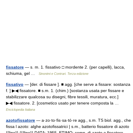
fissatore
— s. m. 1. fissativo □ mordente 2. (per capelli), lacca,
schiuma, gel …
Sinonimi e Contrari. Terza edizione
fissativo
— [der. di fissare ]. ■ agg. [che serve a fissare: sostanza
f. ] ▶◀ fissatore. ■ s.m. 1. (chim.) [sostanza usata per fissare e
stabilizzare qualcosa su disegni, fibre tessili, muratura, ecc.]
▶◀ fissatore. 2. [cosmetico usato per tenere composta la …
Enciclopedia Italiana
azotofissatore
— a·zo·to·fis·sa·tó·re agg., s.m. TS biol. agg., che
fissa l azoto: alghe azotofissatrici | s.m., batterio fissatore di azoto
{{line}} {{/line}} DATA: 1955. ETIMO: comp. di azoto e fissatore …