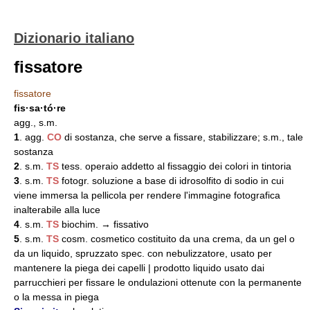
Dizionario italiano
fissatore
fissatore
fis·sa·tó·re
agg., s.m.
1
. agg.
CO
di sostanza, che serve a fissare, stabilizzare; s.m., tale
sostanza
2
. s.m.
TS
tess. operaio addetto al fissaggio dei colori in tintoria
3
. s.m.
TS
fotogr. soluzione a base di idrosolfito di sodio in cui
viene immersa la pellicola per rendere l'immagine fotografica
inalterabile alla luce
4
. s.m.
TS
biochim. → fissativo
5
. s.m.
TS
cosm. cosmetico costituito da una crema, da un gel o
da un liquido, spruzzato spec. con nebulizzatore, usato per
mantenere la piega dei capelli | prodotto liquido usato dai
parrucchieri per fissare le ondulazioni ottenute con la permanente
o la messa in piega